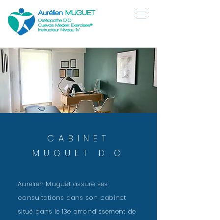
CABINET
MUGUET D.O
Aurélien Muguet assure ses
consultations dans son cabinet
situé dans le 13e arrondissement de