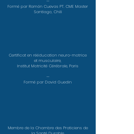
—
Formé par Ramón Cuevas PT. CME Master
Santiago, Chili
Certificat en rééducation neuro-motrice
et musculaire,
Institut Motricité Cérébrale, Paris
—
Formé par David Guedin
Membre de la Chambre des Praticiens de
la Santé Durable