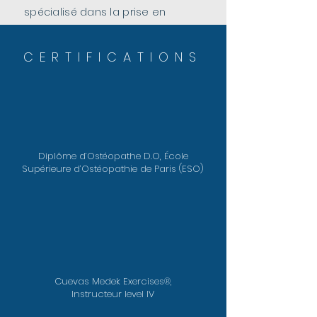
spécialisé dans la prise en
charge du sportif.
CERTIFICATIONS
Diplôme d’Ostéopathe D.O, École
Supérieure d’Ostéopathie de Paris (ESO)
Cuevas Medek Exercises®,
Instructeur level IV