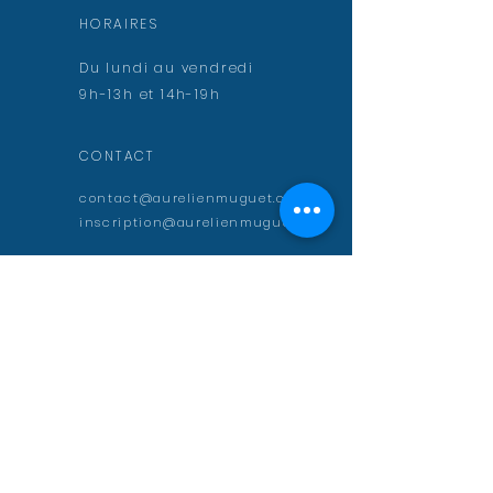
HORAIRES
Du lundi au vendredi
9h-13h et 14h-19h
CONTACT
contact@aurelienmuguet.com
inscription@aurelienmuguet.com