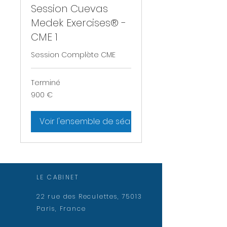
Session Cuevas
Medek Exercises® -
CME 1
Session Complète CME
Terminé
900
900 €
euros
Voir l'ensemble de séances
LE CABINET
22 rue des Reculettes, 75013
Paris, France