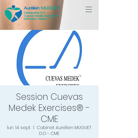
Session Cuevas
Medek Exercises® -
CME
lun. 14 sept.
  |  
Cabinet Aurélien MUGUET
D.O - CME