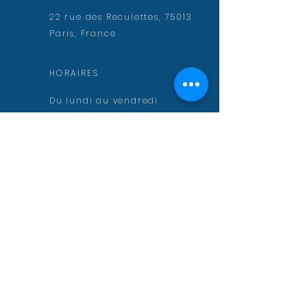
22 rue des Reculettes, 75013
Paris, France
HORAIRES
Du lundi au vendredi
9h-13h et 14h-19h
CONTACT
contact@aurelienmuguet.com
inscription@aurelienmuguet.com