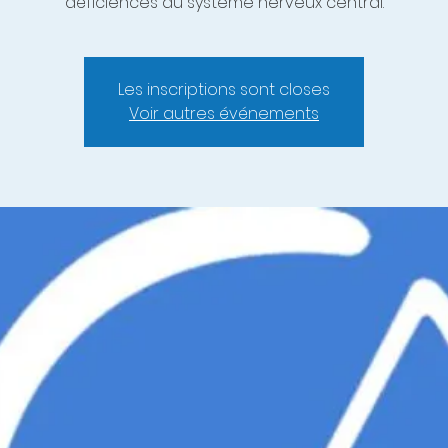
déficiences du système nerveux central.
Les inscriptions sont closes
Voir autres événements