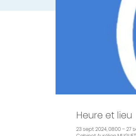
Heure et lieu
23 sept. 2024, 08:00 – 27 s
Cabinet Aurélien MUGUET D