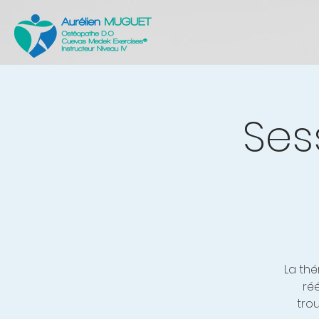
Ses
La th
ré
tro