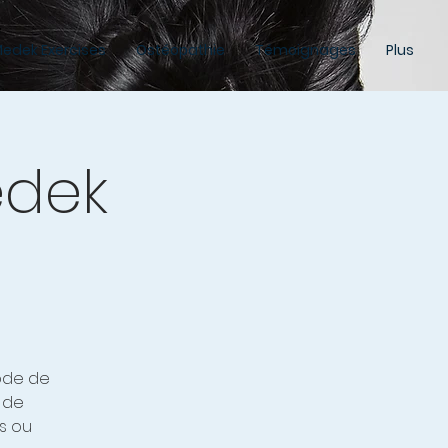
edek Exercises
Ostéopathie
Témoignages
Plus
edek
ode de
 de
s ou