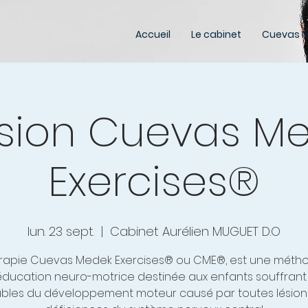
Accueil
Le cabinet
Cuevas M
sion Cuevas M
Exercises®
lun. 23 sept.
  |  
Cabinet Aurélien MUGUET D.O
érapie Cuevas Medek Exercises® ou CME®, est une méth
éducation neuro-motrice destinée aux enfants souffrant
ubles du développement moteur causé par toutes lésion