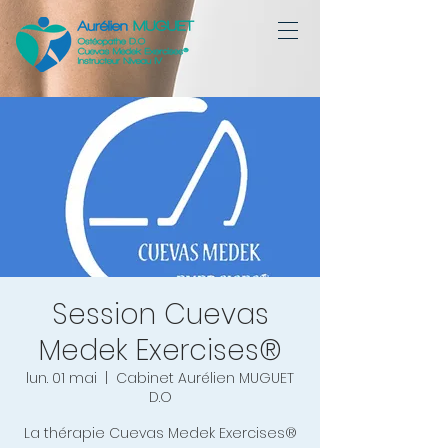
Session Cuevas
Medek Exercises®
lun. 01 mai
  |  
Cabinet Aurélien MUGUET
D.O
La thérapie Cuevas Medek Exercises®