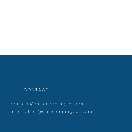
CONTACT
contact@aurelienmuguet.com
inscription@aurelienmuguet.com