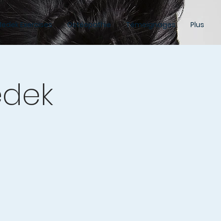
edek Exercises
Ostéopathie
Témoignages
Plus
edek