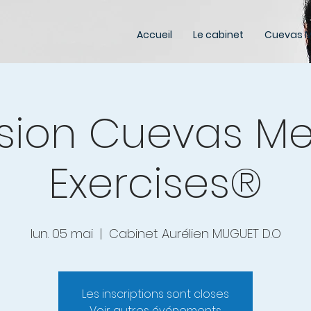
Accueil
Le cabinet
Cuevas M
sion Cuevas M
Exercises®
lun. 05 mai
  |  
Cabinet Aurélien MUGUET D.O
Les inscriptions sont closes
Voir autres événements